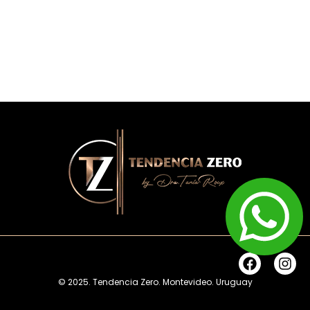
F
I
a
n
© 2025. Tendencia Zero. Montevideo. Uruguay
c
s
e
t