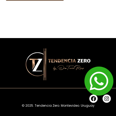
F
I
a
n
© 2025. Tendencia Zero. Montevideo. Uruguay
c
s
e
t